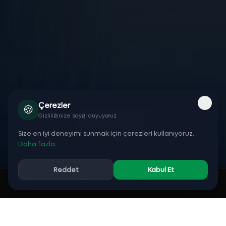
Çerezler
🍪
YEDITEPE'YI KEŞFET
Gizliliğinize saygı duyuyoruz
Size en iyi deneyimi sunmak için çerezleri kullanıyoruz.
Daha fazla
Reddet
Kabul Et
Ücretsiz Eğitimler
Sepet (0 ürün)
Anasayfa
Sepet
Kategoriler
Giriş
Hemen başla, ücretsiz öğren
Sertifika Programları
Üniversite onaylı programlar