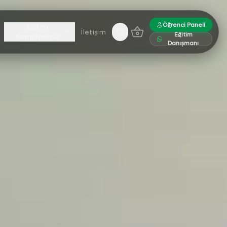
Öğrenci Paneli
Eğitim
İletişim
Eğitim
Sepet (0 ürün)
Kamplarımız
Danışmanı