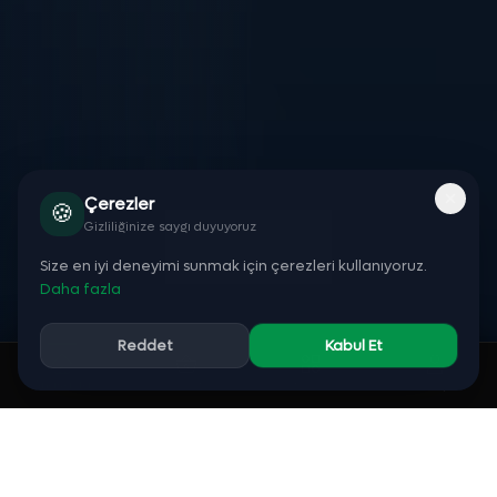
Çerezler
🍪
YEDITEPE'YI KEŞFET
Gizliliğinize saygı duyuyoruz
Size en iyi deneyimi sunmak için çerezleri kullanıyoruz.
Daha fazla
Reddet
Kabul Et
Ücretsiz Eğitimler
Sepet (0 ürün)
Anasayfa
Sepet
Kategoriler
Giriş
Hemen başla, ücretsiz öğren
Sertifika Programları
Üniversite onaylı programlar