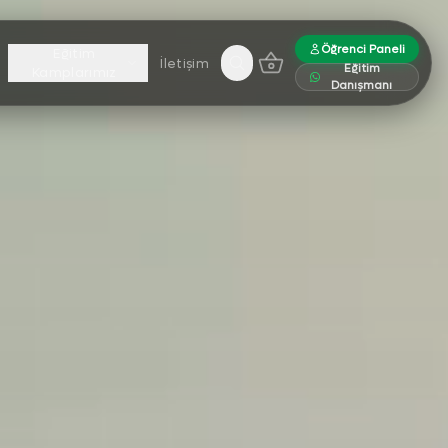
Öğrenci Paneli
Eğitim
İletişim
Eğitim
Sepet (0 ürün)
Kamplarımız
Danışmanı